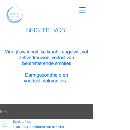
BRIGITTE VOS
Vind jouw innerlijke kracht: angstvrij, vol
zelfvertrouwen, verlost van
belemmerende emoties
Darmgezondheid en
voedselintoleranties...
Post
Brigitte Vos
2 jan 2024
2 minuten om te lezen