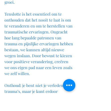
groei.
Tenslotte is het essentieel om te 
onthouden dat het nooit te laat is om 
te veranderen en om te herstellen van 
traumatische ervaringen. Ongeacht 
hoe lang bepaalde patronen van 
trauma en pijnlijke ervaringen hebben 
bestaan, we kunnen altijd nieuwe 
wegen inslaan. Door bewust te kiezen 
voor positieve verandering, creëren 
we ons eigen pad naar een leven zoals 
we zelf willen.
Onthoud: je bent niet je verleden of je 
trauma’s, maar je kunt erdoor 
gevormd worden. De erkenning van 
deze waarheid opent de deur naar 
persoonlijke groei, veerkracht en de 