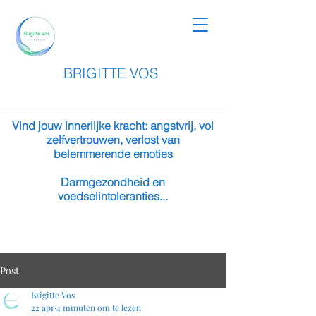
BRIGITTE VOS
Vind jouw innerlijke kracht: angstvrij, vol
zelfvertrouwen, verlost van
belemmerende emoties
Darmgezondheid en
voedselintoleranties...
Post
Brigitte Vos
22 apr
4 minuten om te lezen