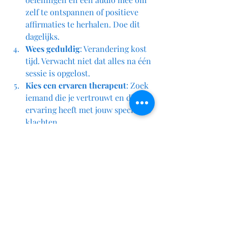
zelf te ontspannen of positieve 
affirmaties te herhalen. Doe dit 
dagelijks.
Wees geduldig
: Verandering kost 
tijd. Verwacht niet dat alles na één 
sessie is opgelost.
Kies een ervaren therapeut
: Zoek 
iemand die je vertrouwt en die 
ervaring heeft met jouw specifieke 
klachten.
Door deze tips te volgen, vergroot je 
de kans op succes en voel je je sneller 
beter.
Een uitnodiging om de eerste stap 
te zetten