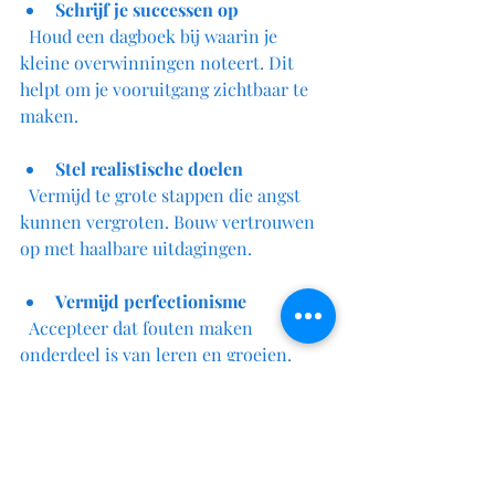
Schrijf je successen op
  Houd een dagboek bij waarin je 
kleine overwinningen noteert. Dit 
helpt om je vooruitgang zichtbaar te 
maken.
Stel realistische doelen
  Vermijd te grote stappen die angst 
kunnen vergroten. Bouw vertrouwen 
op met haalbare uitdagingen.
Vermijd perfectionisme
  Accepteer dat fouten maken 
onderdeel is van leren en groeien.
Beweeg regelmatig
  Lichaamsbeweging vermindert stress 
en verbetert stemming, wat angst kan 
verminderen.